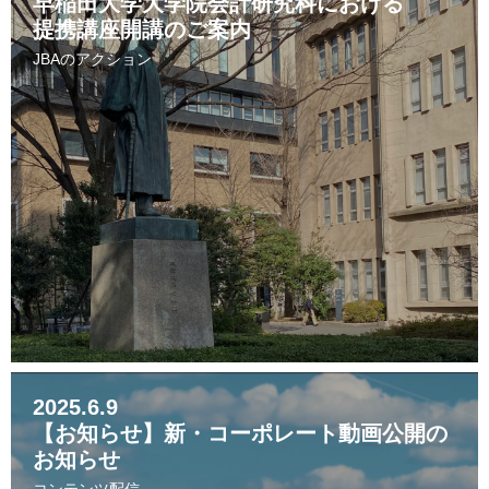
早稲田大学大学院会計研究科における
提携講座開講のご案内
JBAのアクション
2025.6.9
【お知らせ】新・コーポレート動画公開の
お知らせ