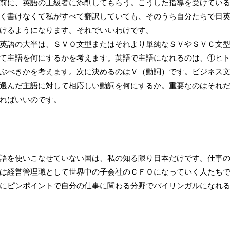
前に、英語の上級者に添削してもらう。こうした指導を受けてい
く書けなくて私がすべて翻訳していても、そのうち自分たちで日
けるようになります。それでいいわけです。
英語の大半は、ＳＶＯ文型またはそれより単純なＳＶやＳＶＣ文
て主語を何にするかを考えます。英語で主語になれるのは、①ヒ
ぶべきかを考えます。次に決めるのはＶ（動詞）です。ビジネス
選んだ主語に対して相応しい動詞を何にするか。重要なのはそれ
ればいいのです。
語を使いこなせていない国は、私の知る限り日本だけです。仕事
は経営管理職として世界中の子会社のＣＦＯになっていく人たち
にピンポイントで自分の仕事に関わる分野でバイリンガルになれ