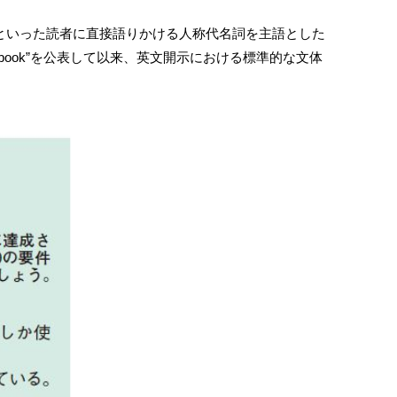
u やWe といった読者に直接語りかける人称代名詞を主語とした
Handbook”を公表して以来、英文開示における標準的な文体