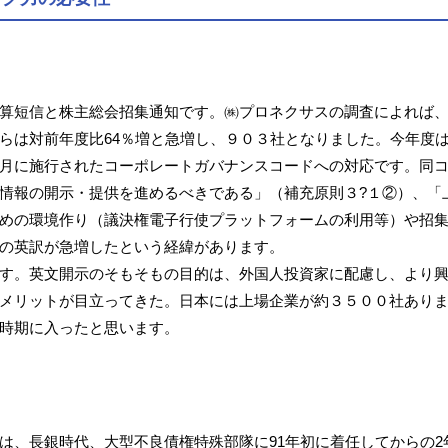
算短信と株主総会招集通知です。㈱プロネクサスの調査によれば
らは対前年度比64％増と急増し、９０３社となりました。今年度
月に施行されたコーポレートガバナンスコードへの対応です。同
情報の開示・提供を進めるべきである」（補充原則３?１②）、「
めの環境作り（議決権電子行使プラットフォームの利用等）や招集
の英訳が急増したという経緯があります。
す。英文開示のそもそもの目的は、外国人投資家に配慮し、より
メリットが目立ってきた。日本には上場企業が約３５００社あります
時期に入ったと思います。
は、長銀時代、大型不良債権特殊部隊に91年初に着任してからの