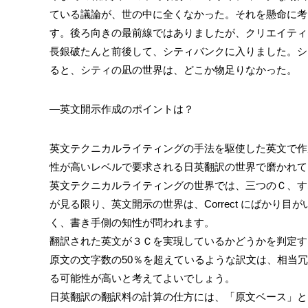
ている議論が、世の中に全くなかった。それを懸命に考
す。後ろ向きの最前線ではありましたが、クリエイティ
長銀破たんと前後して、シティバンクに入りました。シ
ると、シティの凪の世界は、どこか物足りなかった。
―英文開示作成のポイントは？
英文テクニカルライティングの手法を駆使した英文で作
性が高いレベルで要求される日英翻訳の世界で磨かれて
英文テクニカルライティングの世界では、三つのＣ、すなわち
が見る限り、英文開示の世界は、Correct にばかり目
く、書き手側の知性が問われます。
翻訳された英文が３Ｃを実現しているかどうかを判定す
原文の文字数の50％を超えているような訳文は、相当
る可能性が高いと考えてよいでしょう。
日英翻訳の翻訳料の計算の仕方には、「原文ベース」と