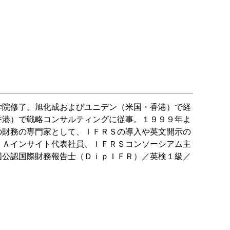
学院修了。旭化成およびユニデン（米国・香港）で経
香港）で戦略コンサルティングに従事。１９９９年よ
の財務の専門家として、ＩＦＲＳの導入や英文開示の
ＦＡインサイト代表社員、ＩＦＲＳコンソーシアム主
国公認国際財務報告士（ＤｉｐＩＦＲ）／英検１級／