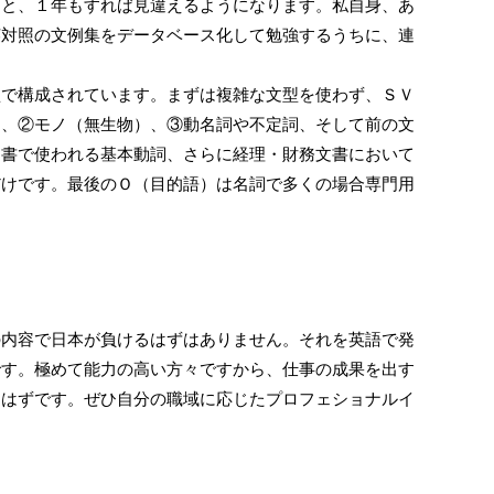
ると、１年もすれば見違えるようになります。私自身、あ
英対照の文例集をデータベース化して勉強するうちに、連
型で構成されています。まずは複雑な文型を使わず、ＳＶ
ト、②モノ（無生物）、③動名詞や不定詞、そして前の文
文書で使われる基本動詞、さらに経理・財務文書において
だけです。最後のＯ（目的語）は名詞で多くの場合専門用
の内容で日本が負けるはずはありません。それを英語で発
です。極めて能力の高い方々ですから、仕事の成果を出す
るはずです。ぜひ自分の職域に応じたプロフェショナルイ