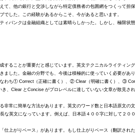
えて、他の銀行と交渉しながら特定債務者の包囲網をつくって担
ブでした。この経験があるからこそ、今があると思います。
ティバンクは金融組織としては素晴らしかった。しかし、極限状
成することが重要だと感じています。英文テクニカルライティン
きました。金融の分野でも、今後は積極的に使っていく必要があ
① Correct（正確に書く）、② Clear（明確に書く）、③ C
がいき、Clear とConcise がプロレベルに達していない文章が
る非常に簡単な方法があります。英文のワード数と日本語原文の
冗長な英文になっています。例えば、日本語４００字に対して２０
「仕上がりベース」があります。もし仕上がりベース（翻訳され