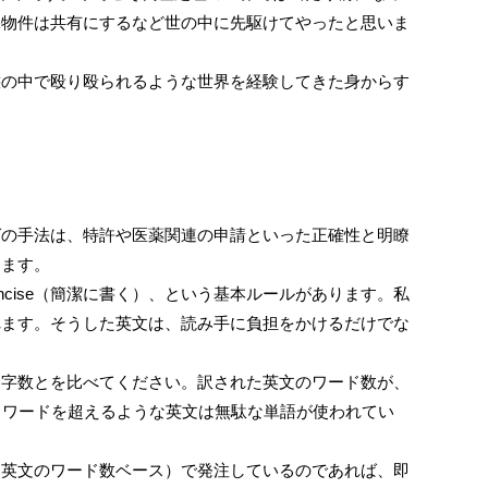
保物件は共有にするなど世の中に先駆けてやったと思いま
態の中で殴り殴られるような世界を経験してきた身からす
グの手法は、特許や医薬関連の申請といった正確性と明瞭
ります。
oncise（簡潔に書く）、という基本ルールがあります。私
散見されます。そうした英文は、読み手に負担をかけるだけでな
文字数とを比べてください。訳された英文のワード数が、
０ワードを超えるような英文は無駄な単語が使われてい
た英文のワード数ベース）で発注しているのであれば、即