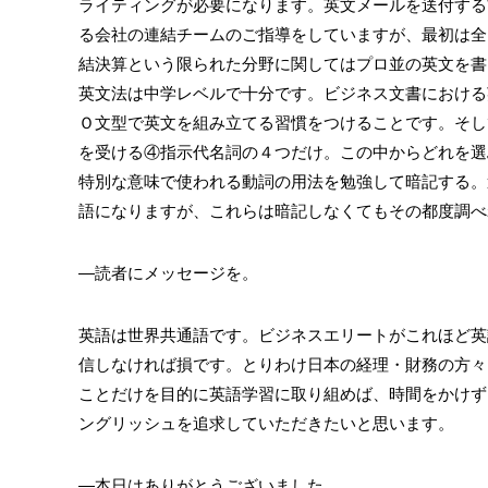
ライティングが必要になります。英文メールを送付する
る会社の連結チームのご指導をしていますが、最初は全
結決算という限られた分野に関してはプロ並の英文を書
英文法は中学レベルで十分です。ビジネス文書における
Ｏ文型で英文を組み立てる習慣をつけることです。そし
を受ける④指示代名詞の４つだけ。この中からどれを選
特別な意味で使われる動詞の用法を勉強して暗記する。
語になりますが、これらは暗記しなくてもその都度調べ
―読者にメッセージを。
英語は世界共通語です。ビジネスエリートがこれほど英
信しなければ損です。とりわけ日本の経理・財務の方々
ことだけを目的に英語学習に取り組めば、時間をかけず
ングリッシュを追求していただきたいと思います。
―本日はありがとうございました。